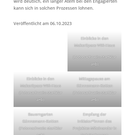
wird deutlich, ein langer Atem bei den Engagierten
kann sich in solchen Prozessen lohnen.
Veröffentlicht am 06.10.2023
Einblicke in den
MakerSpace WIR-Haus
(Fotonachweis: startklar
a+b)
Einblicke in den
Mittagspause am
MakerSpace WIR-Haus
Günnemann-Kotten
(Fotonachweis: startklar
(Fotonachweis: startklar
a+b)
a+b)
Bauerngarten
Empfang der
Günnemann-Kotten
Initiator*innen des
(Fotonachweis: startklar
Projektes Miteinander in
a+b)
Dabringhausen