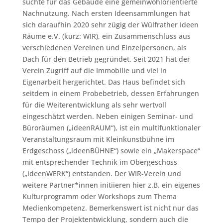
suchte für das Gebäude eine gemeinwohlorientierte
Nachnutzung. Nach ersten Ideensammlungen hat
sich daraufhin 2020 sehr zügig der Wülfrather Ideen
Räume e.V. (kurz: WIR), ein Zusammenschluss aus
verschiedenen Vereinen und Einzelpersonen, als
Dach für den Betrieb gegründet. Seit 2021 hat der
Verein Zugriff auf die Immobilie und viel in
Eigenarbeit hergerichtet. Das Haus befindet sich
seitdem in einem Probebetrieb, dessen Erfahrungen
für die Weiterentwicklung als sehr wertvoll
eingeschätzt werden. Neben einigen Seminar- und
Büroräumen („ideenRAUM“), ist ein multifunktionaler
Veranstaltungsraum mit Kleinkunstbühne im
Erdgeschoss („ideenBÜHNE“) sowie ein „Makerspace“
mit entsprechender Technik im Obergeschoss
(„ideenWERK“) entstanden. Der WIR-Verein und
weitere Partner*innen initiieren hier z.B. ein eigenes
Kulturprogramm oder Workshops zum Thema
Medienkompetenz. Bemerkenswert ist nicht nur das
Tempo der Projektentwicklung, sondern auch die